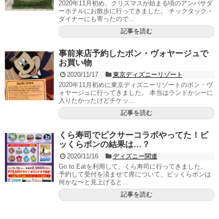
2020年11月初め、クリスマスが始まる頃のアンバサダ
ーホテルにお散歩に行ってきました。 チックタック・
ダイナーにも寄ったので...
記事を読む
事前来店予約したボン・ヴォヤージュで
お買い物
2020/11/17
東京ディズニーリゾート
2020年11月初めに東京ディズニーリゾートのボン・ヴ
ォヤージュに行ってきました。 本当はランドかシーに
入りたかったけどチケッ...
記事を読む
くら寿司でピクサーコラボやってた！ビ
ッくらポンの結果は…？
2020/11/16
ディズニー関連
Go to Eatを利用して、くら寿司に行ってきました。
予約して受付を済ませて席について、ビッくらポンは
何かな〜と見上げると...
記事を読む