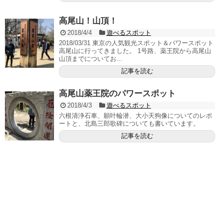
高尾山！山頂！
2018/4/4
遊べるスポット
2018/03/31 東京の人気観光スポット＆パワースポット
高尾山に行ってきました。 1号路、薬王院から高尾山
山頂までについてお...
記事を読む
高尾山薬王院のパワースポット
2018/4/3
遊べるスポット
六根清浄石車、願叶輪潜、大小天狗像についてのレポ
ートと、北島三郎歌碑についても書いています。
記事を読む