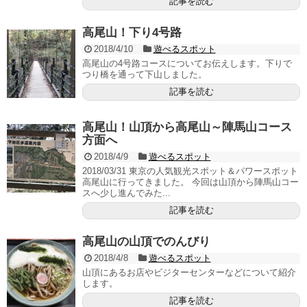
記事を読む
高尾山！下り4号路
2018/4/10
遊べるスポット
高尾山の4号路コースについてお伝えします。下りで
つり橋を通って下山しました。
記事を読む
高尾山！山頂から高尾山～陣馬山コース
方面へ
2018/4/9
遊べるスポット
2018/03/31 東京の人気観光スポット＆パワースポット
高尾山に行ってきました。 今回は山頂から陣馬山コー
スへ少し進んでみた...
記事を読む
高尾山の山頂でのんびり
2018/4/8
遊べるスポット
山頂にあるお店やビジターセンターなどについて紹介
します。
記事を読む