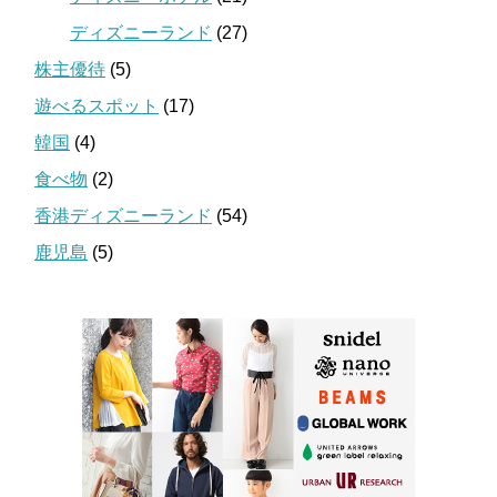
ディズニーランド
(27)
株主優待
(5)
遊べるスポット
(17)
韓国
(4)
食べ物
(2)
香港ディズニーランド
(54)
鹿児島
(5)