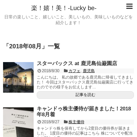
楽！嬉！美！-Lucky be-
日常の楽しいこと、嬉しいこと、美しいもの、美味しいものなどを
紹介します！
「
2018年08月
」
一覧
スターバックス at 鹿児島仙巌園店
2018/8/30
カフェ
,
鹿児島
こんにちは。 私の故郷である鹿児島に帰省してきまし
た！ 今回はスターバックス鹿児島仙巌園店に行ってき
たのでその様子をお伝えします...
記事を読む
キャンドゥ株主優待が届きました！2018
年8月着
2018/8/27
株主優待
キャンドゥ株を保有してから2度目の優待券が届きま
した。 1度目の優待の記事はこちら 株についてや配当